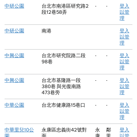
中研公園
台北市南港區研究路2
-
-
登入
段12巷58弄
以管
理
中研公園
南港
登入
以管
理
中興公園
台北市研究院路二段
-
-
登入
98巷
以管
理
中興公園
台北市基隆路一段
-
-
登入
380巷 與光復南路
以管
473巷旁
理
中華公園
台北市健康路15巷口
-
-
登入
以管
理
中華里兒10公
永康區忠義街42號對
永
鄰
登入
園
面
康
里
以管