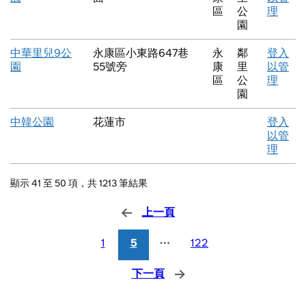
區
公
理
園
中華里兒9公
永康區小東路647巷
永
鄰
登入
園
55號旁
康
里
以管
區
公
理
園
中韓公園
花蓮市
登入
以管
理
顯示 41 至 50 項，共 1213 筆結果
上一頁
1
5
⋯
122
下一頁