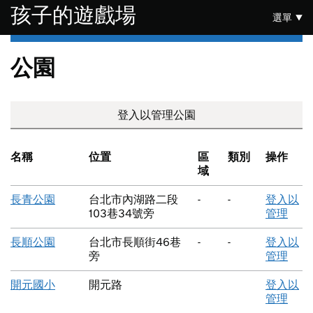
跳至主要內容
孩子的遊戲場
選單
公園
登入以管理公園
名稱
位置
區
類別
操作
域
長青公園
台北市內湖路二段
-
-
登入以
103巷34號旁
管理
長順公園
台北市長順街46巷
-
-
登入以
旁
管理
開元國小
開元路
登入以
管理