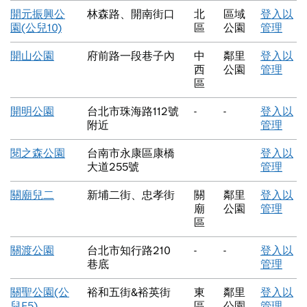
開元振興公
林森路、開南街口
北
區域
登入以
園(公兒10)
區
公園
管理
開山公園
府前路一段巷子內
中
鄰里
登入以
西
公園
管理
區
開明公園
台北市珠海路112號
-
-
登入以
附近
管理
閱之森公園
台南市永康區康橋
登入以
大道255號
管理
關廟兒二
新埔二街、忠孝街
關
鄰里
登入以
廟
公園
管理
區
關渡公園
台北市知行路210
-
-
登入以
巷底
管理
關聖公園(公
裕和五街&裕英街
東
鄰里
登入以
兒E5)
區
公園
管理