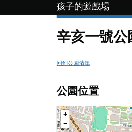
跳至主要內容
孩子的遊戲場
辛亥一號公
回到公園清單
公園位置
+
−