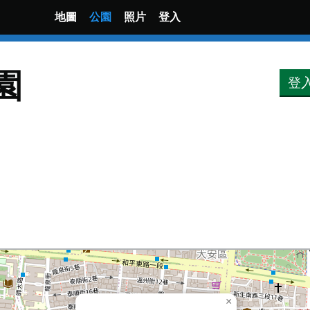
地圖
公園
照片
登入
園
登
×