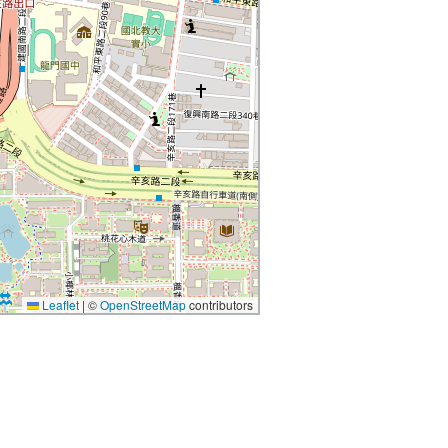
Leaflet
|
©
OpenStreetMap
contributors