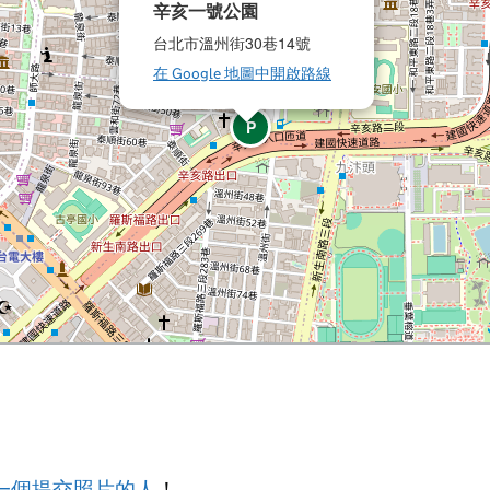
辛亥一號公園
台北市溫州街30巷14號
在 Google 地圖中開啟路線
P
一個提交照片的人
！