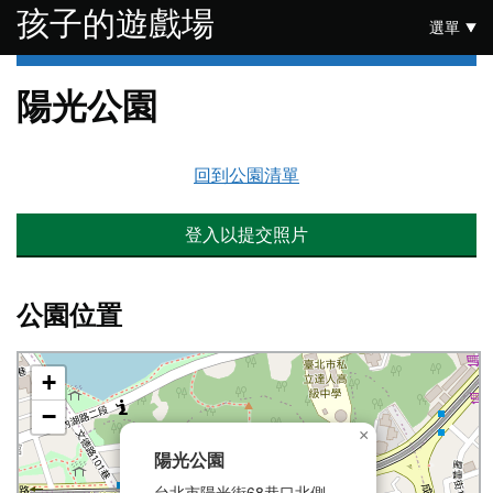
跳至主要內容
孩子的遊戲場
選單
陽光公園
回到公園清單
登入以提交照片
公園位置
+
−
×
陽光公園
台北市陽光街68巷口北側