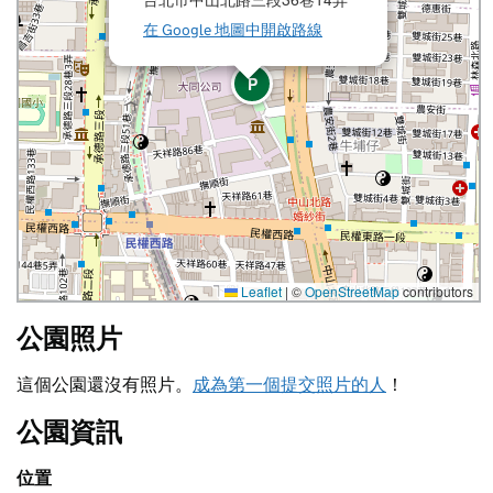
在 Google 地圖中開啟路線
P
Leaflet
|
©
OpenStreetMap
contributors
公園照片
這個公園還沒有照片。
成為第一個提交照片的人
！
公園資訊
位置