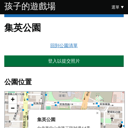
跳至主要內容
孩子的遊戲場
選單
集英公園
回到公園清單
登入以提交照片
公園位置
+
−
×
集英公園
台北市中山北路三段36巷14弄