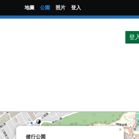
地圖
公園
照片
登入
登
×
健行公園