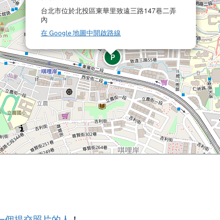
台北市位於北投區東華里致遠三路147巷二弄
內
在 Google 地圖中開啟路線
P
一個提交照片的人
！