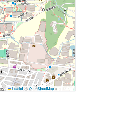
Leaflet
|
©
OpenStreetMap
contributors