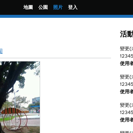
地圖
公園
照片
登入
活
變更(
園
12345
使用者
變更(
12345
使用者
變更(
12345
使用者