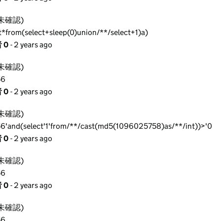
未確認)
t*from(select+sleep(0)union/**/select+1)a)
 0
- 2 years ago
未確認)
56
 0
- 2 years ago
未確認)
6'and(select'1'from/**/cast(md5(1096025758)as/**/int))>'0
 0
- 2 years ago
未確認)
56
 0
- 2 years ago
未確認)
56