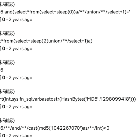
未確認)
6'and(select*from(select+sleep(0))a/**/union/**/select+1)='
 0
- 2 years ago
未確認)
t*from(select+sleep(2)union/**/select+1)a)
 0
- 2 years ago
未確認)
56
 0
- 2 years ago
未確認)
rt(int,sys.fn_sqlvarbasetostr(HashBytes('MD5','1298099418')))
 0
- 2 years ago
未確認)
6/**/and/**/cast(md5('1042267070')as/**/int)>0
 0
- 2 years ago