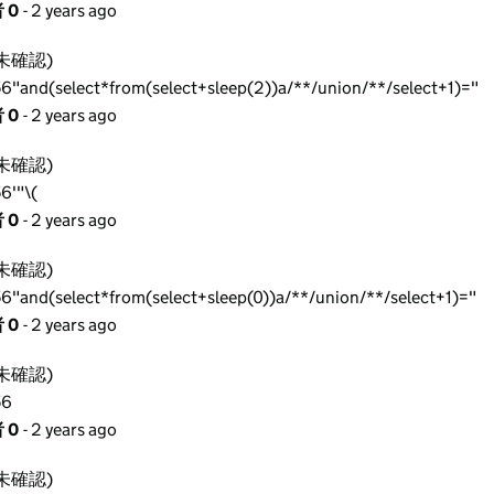
 0
- 2 years ago
未確認)
6"and(select*from(select+sleep(2))a/**/union/**/select+1)="
 0
- 2 years ago
未確認)
6'"\(
 0
- 2 years ago
未確認)
6"and(select*from(select+sleep(0))a/**/union/**/select+1)="
 0
- 2 years ago
未確認)
56
 0
- 2 years ago
未確認)