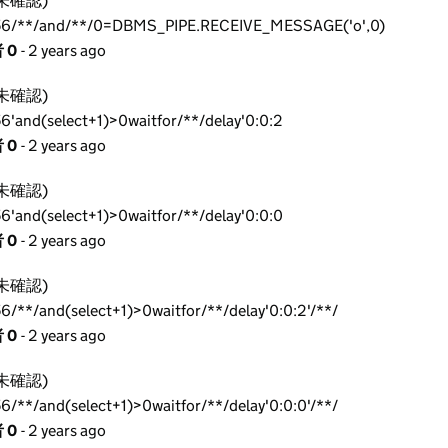
未確認)
6/**/and/**/0=DBMS_PIPE.RECEIVE_MESSAGE('o',0)
 0
- 2 years ago
未確認)
6'and(select+1)>0waitfor/**/delay'0:0:2
 0
- 2 years ago
未確認)
6'and(select+1)>0waitfor/**/delay'0:0:0
 0
- 2 years ago
未確認)
6/**/and(select+1)>0waitfor/**/delay'0:0:2'/**/
 0
- 2 years ago
未確認)
6/**/and(select+1)>0waitfor/**/delay'0:0:0'/**/
 0
- 2 years ago