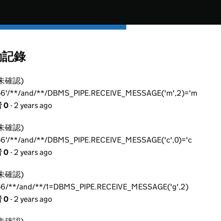
動記錄
未確認)
6'/**/and/**/DBMS_PIPE.RECEIVE_MESSAGE('m',2)='m
 0
- 2 years ago
未確認)
6'/**/and/**/DBMS_PIPE.RECEIVE_MESSAGE('c',0)='c
 0
- 2 years ago
未確認)
6/**/and/**/1=DBMS_PIPE.RECEIVE_MESSAGE('g',2)
 0
- 2 years ago