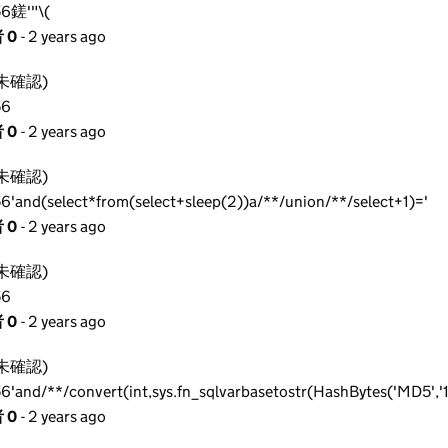
6鎈'"\(
 0
- 2 years ago
未確認)
56
 0
- 2 years ago
未確認)
6'and(select*from(select+sleep(2))a/**/union/**/select+1)='
 0
- 2 years ago
未確認)
56
 0
- 2 years ago
未確認)
6'and/**/convert(int,sys.fn_sqlvarbasetostr(HashBytes('MD5',
 0
- 2 years ago